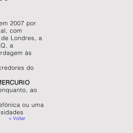
o em 2007 por
nal, com
 de Londres, a
AQ, a
ordagem às
credores do
MERCURIO
 enquanto, ao
lefónica ou uma
ssidades
< Voltar