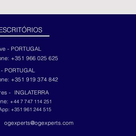
ESCRITÓRIOS
rve - PORTUGAL
one: +351 966 025 625
o - PORTUGAL
one: +351 919 374 842
res - INGLATERRA
one:
+44 7 747 114 251
App: +351 961 244 515
ogexperts@ogexperts.com
l