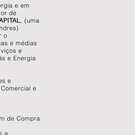
ergia e em
tor de
APITAL
, (uma
ndres)
r o
nas e médias
viços e
ás e Energia
es e
 Comercial e
em de Compra
s e