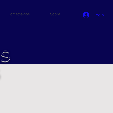
Contacte-nos
Sobre
Login
ES
S