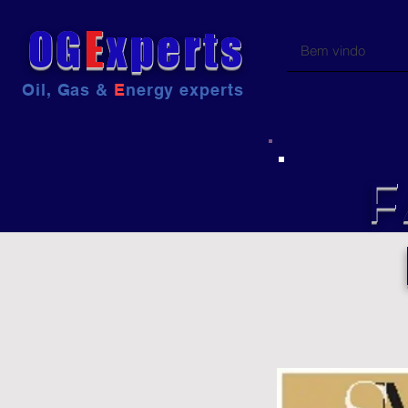
OG
E
xperts
Bem vindo
Oil, Gas &
E
nergy experts
F