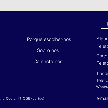
Alga
Porquê escolher-nos
Telef
Sobre nós
Port
Contacte-nos
Telef
Lond
Telef
Whats
e-mai
©
ano Costa, IT OGExperts