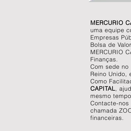
MERCURIO C
uma equipe co
Empresas Públ
Bolsa de Valo
MERCURIO CAP
Finanças.
Com sede no 
Reino Unido, 
Como Facilit
CAPITAL
, aju
mesmo tempo,
Contacte-nos 
chamada ZOOM
financeiras.