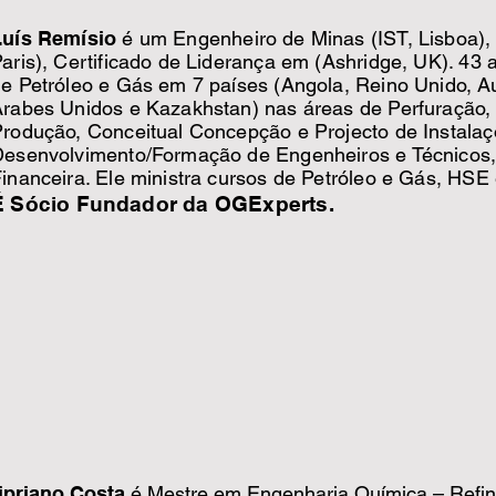
Luís Remísio
é um Engenheiro de Minas (IST, Lisboa), 
aris), Certificado de Liderança em (Ashridge, UK). 43 
e Petróleo e Gás em 7 países (Angola, Reino Unido, Aus
rabes Unidos e Kazakhstan) nas áreas de Perfuração,
rodução, Conceitual Concepção e Projecto de Instalaçõ
esenvolvimento/Formação de Engenheiros e Técnicos
inanceira. Ele ministra cursos de Petróleo e Gás, HSE
É Sócio Fundador da OGExperts.
ipriano Costa
é Mestre em Engenharia Química – Refin