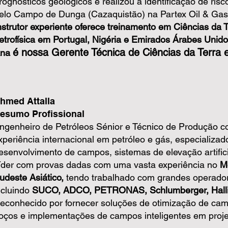
rognósticos geológicos e realizou a identificação de ris
elo Campo de Dunga (Cazaquistão) na Partex Oil & Gas
nstrutor experiente oferece treinamento em Ciências da Te
etrofísica em Portugal, Nigéria e Emirados Árabes Unido
é nossa Gerente Técnica de Ciências da Terra 
na
hmed Attalla
esumo Profissional
ngenheiro de Petróleos Sénior e Técnico de Produção 
xperiência internacional em petróleo e gás, especializa
esenvolvimento de campos, sistemas de elevação artifici
íder com provas dadas com uma vasta experiência no
M
udeste Asiático,
tendo trabalhado com grandes operador
ncluindo
SUCO, ADCO, PETRONAS, Schlumberger, Halli
econhecido por fornecer soluções de otimização de cam
oços e implementações de campos inteligentes em projet