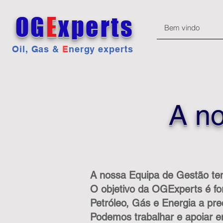
OG
E
xperts
Bem vindo
Oil, Gas &
E
nergy experts
A n
A nossa Equipa de Gestão tem
O objetivo da OGExperts é forn
Petróleo, Gás e Energia a pre
Podemos trabalhar e apoiar e