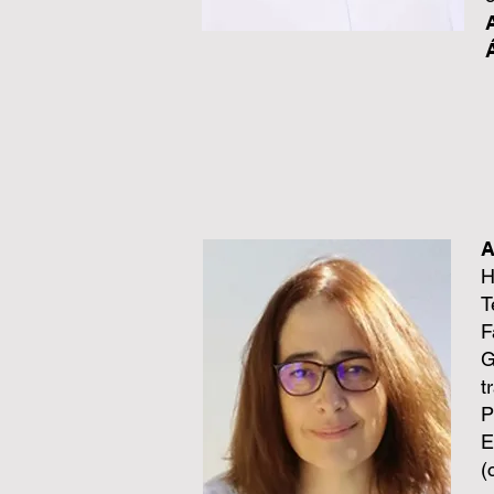
A
H
T
F
G
t
P
E
(