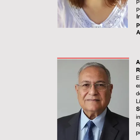
p
p
I
p
A
A
R
E
e
d
L
S
i
R
p