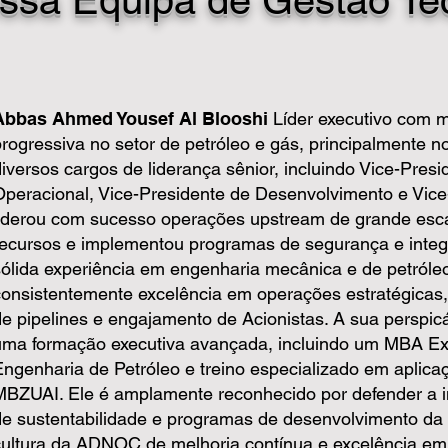
ssa Equipa de Gestão Té
Abbas Ahmed Yousef Al Blooshi
Líder executivo com m
progressiva no setor de petróleo e gás, principalmente
diversos cargos de liderança sênior, incluindo Vice-Pres
Operacional, Vice-Presidente de Desenvolvimento e Vic
liderou com sucesso operações upstream de grande escal
recursos e implementou programas de segurança e integ
sólida experiência em engenharia mecânica e de petról
consistentemente excelência em operações estratégicas,
de pipelines e engajamento de Acionistas. A sua perspi
uma formação executiva avançada, incluindo um MBA Ex
Engenharia de Petróleo e treino especializado em aplica
MBZUAI. Ele é amplamente reconhecido por defender a in
de sustentabilidade e programas de desenvolvimento da 
cultura da ADNOC de melhoria contínua e excelência e