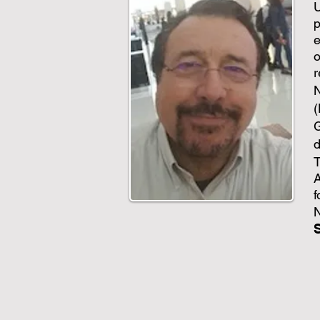
U
p
e
o
r
N
(
G
d
T
A
f
N