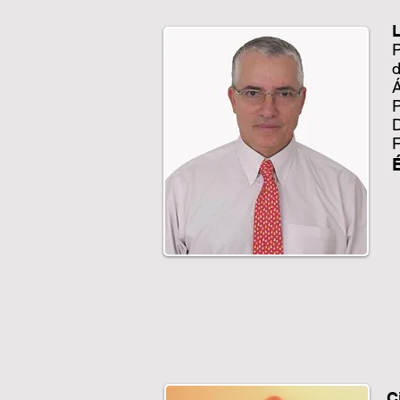
P
d
Á
P
D
F
C