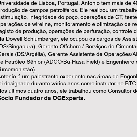
niversidade de Lisboa, Portugal. Antonio tem mais de 4
rodução de campos petrolíferos. Ele realizou um trabal
stimulação, integridade do poço, operações de CT, teste
perações de wireline, monitoramento e otimização de res
egisto de produção, operações de perfuração, controle de
a Dowell Schlumberger, ele ocupou os cargos de Assist
DS/Singapura), Gerente Offshore / Serviços de Cimenta
erais (DS/Argélia), Gerente Assistente de Operações/A
e Petróleo Sênior (ADCO/Bu-Hasa Field) e Engenheiro d
urcomenistão).
ntonio é um palestrante experiente nas áreas de Enge
oi designado durante vários anos como instrutor no BTC
os últimos quatro anos, ele trabalhou como Consultor 
Sócio Fundador da OGExperts.