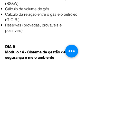
(BS&W)
Cálculo de volume de gás
Cálculo da relação entre o gás e o petróleo
(G.O.R.)
Reservas (provadas, prováveis e
possíveis)
DIA 9
Módulo 14 - Sistema de gestão de
segurança e meio ambiente
Definição
Regulamentação internacional e os seus
pilares
Política de segurança e objetivos
Garantia e promoção da segurança
Metodologia para a Implementação de um
Sistema de Gestão Ambiental
DIA 10