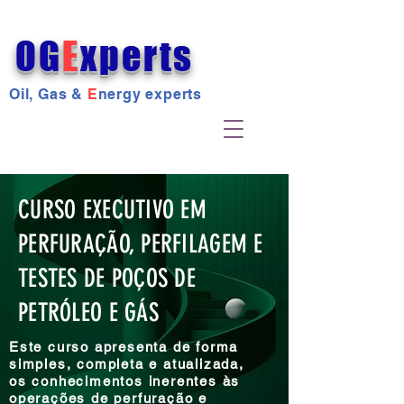
OG
E
xperts
Oil, Gas &
E
nergy experts
CURSO EXECUTIVO EM
PERFURAÇÃO, PERFILAGEM E
TESTES DE POÇOS DE
PETRÓLEO E GÁS
Este curso apresenta de forma
simples, completa e atualizada,
os conhecimentos inerentes às
operações de perfuração e