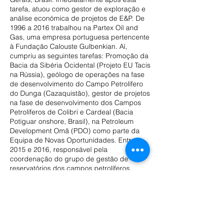
tarefa, atuou como gestor de exploração e
análise económica de projetos de E&P. De
1996 a 2016 trabalhou na Partex Oil and
Gas, uma empresa portuguesa pertencente
à Fundação Calouste Gulbenkian. Aí,
cumpriu as seguintes tarefas: Promoção da
Bacia da Sibéria Ocidental (Projeto EU Tacis
na Rússia), geólogo de operações na fase
de desenvolvimento do Campo Petrolífero
do Dunga (Cazaquistão), gestor de projetos
na fase de desenvolvimento dos Campos
Petrolíferos de Colibri e Cardeal (Bacia
Potiguar onshore, Brasil), na Petroleum
Development Omã (PDO) como parte da
Equipa de Novas Oportunidades. Entre
2015 e 2016, responsável pela
coordenação do grupo de gestão de
reservatórios dos campos petrolíferos
Cardeal/Colibri. A partir de 2018, tem sido
responsável por cursos de formação na
Indústria do óleo e gás e das energias
renováveis para gestores/técnicos de
empresas nacionais, particulares e