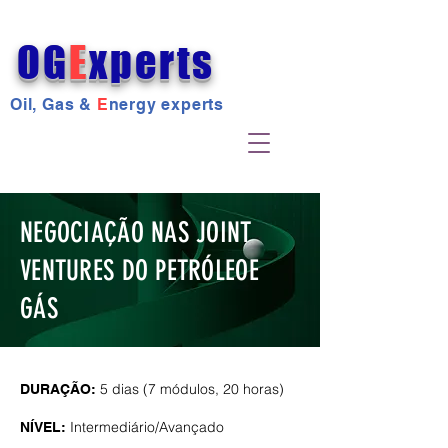
OG
E
xperts
Oil, Gas &
E
nergy experts
NEGOCIAÇÃO NAS JOINT
VENTURES DO PETRÓLEO
E
GÁS
Este curso apresenta de forma
simples, completa e atualizada,
5 dias (7 módulos, 20 horas)
DURAÇÃO:
as atividades relacionadas à
negociação nas joint ventures do
Intermediário/Avançado
NÍVEL:
setor petróleo e gás.