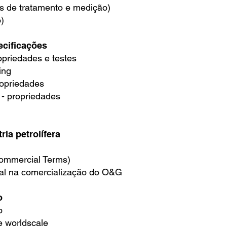
s de tratamento e medição)
)
ecificações
opriedades e testes
ing
ropriedades
 - propriedades
ia petrolífera
ommercial Terms)
nal na comercialização do O&G
o
o
 e worldscale