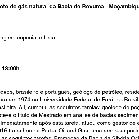
eto de gás natural da Bacia de Rovuma - Moçambiq
gime especial e fiscal
s 13:00h
Neves
, brasileiro e português, geólogo de petróleo, resi
tura em 1974 na Universidade Federal do Pará, no Brasi
rasileira. Ali, cumpriu as seguintes tarefas: geólogo de p
teve o título de Mestrado em análise de bacias sedimen
. Imediatamente após esta tarefa, atuou como gestor de
016 trabalhou na Partex Oil and Gas, uma empresa por
 as seguintes tarefas: Promoção da Bacia da Sibéria Oci