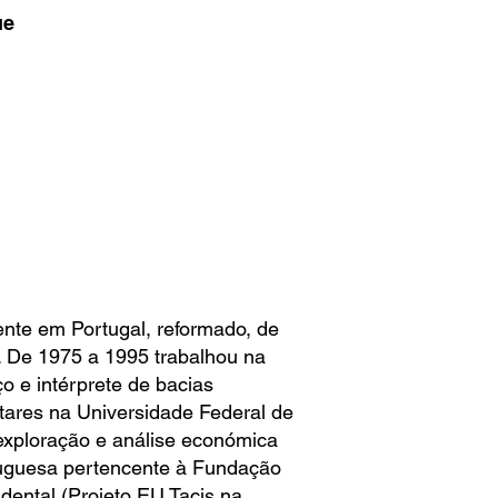
ue
dente em Portugal, reformado, de
l. De 1975 a 1995 trabalhou na
oço e intérprete de bacias
tares na Universidade Federal de
 exploração e análise económica
tuguesa pertencente à Fundação
dental (Projeto EU Tacis na