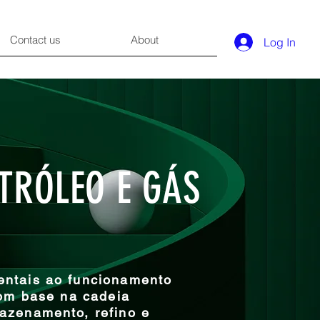
Contact us
About
Log In
TRÓLEO E GÁS
entais ao funcionamento
com base na cadeia
azenamento, refino e