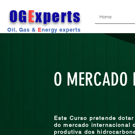
OG
E
xperts
Home
Oil, Gas &
E
nergy experts
O MERCADO I
Este Curso pretende dotar
do mercado internacional d
produtiva dos hidrocarbon