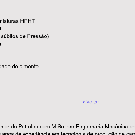
 misturas HPHT
T
 súbitos de Pressão)
ia
idade do cimento
< Voltar
nior de Petróleo com M.Sc. em Engenharia Mecânica pe
 anos de experiência em tecnologia de produção de camp