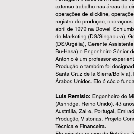
extenso trabalho nas áreas de c
operações de slickline, operaçõe
registro de produção, operações 
abril de 1979 na Dowell Schlumb
de Marketing (DS/Singapura), Ge
(DS/Argélia), Gerente Assisten
Bu-Hasa) e Engenheiro Sênior de
Antonio é um professor experien
Produção e também foi designado
Santa Cruz de la Sierra/Bolívia
Árabes Unidos. Ele é sócio fun
Luis Remisio:
Engenheiro de Min
(Ashridge, Reino Unido). 43 anos
Austrália, Zaire, Portugal, Emi
Produção, Vistorias, Projeto Co
Técnica e Financeira.
Ele ministra cursos de Petróleo