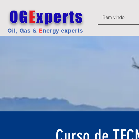
OG
E
xperts
Bem vindo
Oil, Gas &
E
nergy experts
Curso de TE