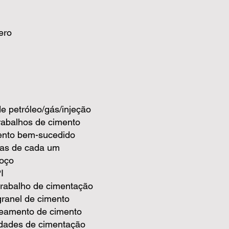
ero
 petróleo/gás/injeção
abalhos de cimento
mento bem-sucedido
icas de cada um
poço
I
trabalho de cimentação
ranel de cimento
eamento de cimento
idades de cimentação