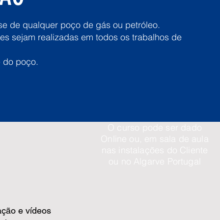
ase de qualquer poço de gás ou petróleo.
es sejam realizadas em todos os trabalhos de
 do poço.
O curso pode ser dado
Online ou, em sala de aula
nas instalações do Cliente
ou no Algarve Portugal
ação e vídeos