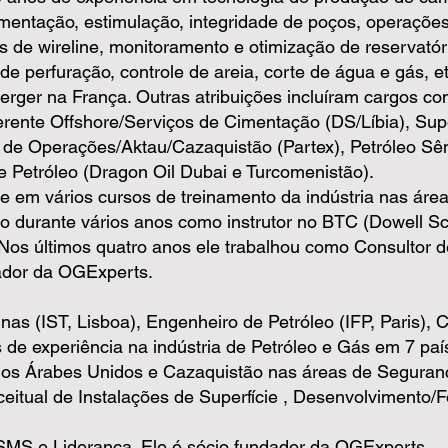
imentação, estimulação, integridade de poços, operações
s de wireline, monitoramento e otimização de reservatóri
de perfuração, controle de areia, corte de água e gás, 
erger na França. Outras atribuições incluíram cargos c
rente Offshore/Serviços de Cimentação (DS/Líbia), Sup
te de Operações/Aktau/Cazaquistão (Partex), Petróleo 
 Petróleo (Dragon Oil Dubai e Turcomenistão).
te em vários cursos de treinamento da indústria nas áre
 durante vários anos como instrutor no BTC (Dowell Sc
). Nos últimos quatro anos ele trabalhou como Consultor
dador da OGExperts.
as (IST, Lisboa), Engenheiro de Petróleo (IFP, Paris), 
 de experiência na indústria de Petróleo e Gás em 7 paí
rados Árabes Unidos e Cazaquistão nas áreas de Segura
nceitual de Instalações de Superfície , Desenvolvimento
, SMS e Liderança. Ele é sócio fundador da OGExperts.