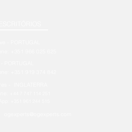
ESCRITÓRIOS
rve - PORTUGAL
one: +351 966 025 625
o - PORTUGAL
one: +351 919 374 842
res - INGLATERRA
one:
+44 7 747 114 251
App: +351 961 244 515
ogexperts@ogexperts.com
l