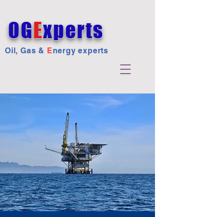
OG
E
xperts
Oil, Gas &
E
nergy experts