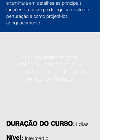
examinará em detalhes as principais
funções da casing e do equipamento de
perfuração e como projetá-los
adequadamente.
O curso pode ser dado
Online ou, em sala de aula
nas instalações do Cliente ou
no Algarve Portugal
:
DURAÇÃO DO CURSO
4 dias
Nível:
Intermédio