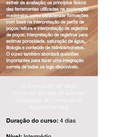
extrair da avaliação; os princípios físicos
das ferramentas utilizadas na exploração
madeireira; como caracterizar formações
com base na interpretação de perfis de
poços; leitura e interpretação de registros
de poços; interpretação de registros para
estimar porosidade, saturação de água,
litologia e conteúdo de hidrocarbonetos.
O curso também abordará questões
importantes para fazer uma integração
correta de todos os logs disponíveis.
O curso pode ser dado
Online ou, em sala de aula nas
instalações do Cliente ou no
Algarve Portugal
Duração do curso:
4 dias
Nível:
Intermédio