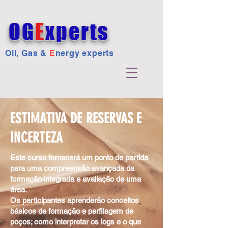
OG
E
xperts
Oil, Gas &
E
nergy experts
ESTIMATIVA DE RESERVAS E
INCERTEZA
Este curso fornecerá um ponto de partida
para uma compreensão avançada da
formação integrada e avaliação de uma
área.
Os participantes aprenderão conceitos
básicos de formação e perfilagem de
poços; como interpretar os logs e o que