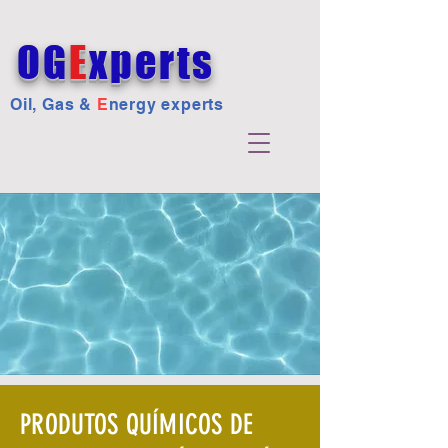
OG
E
xperts
Oil, Gas &
E
nergy experts
PRODUTOS QUÍMICOS DE