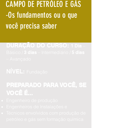
CAMPO DE PETRÓLEO E GÁS
-Os fundamentos ou o que
você precisa saber
DURAÇÃO DO CURSO:
–
1 Dia
Básico /
– Intermediário /
3 dias
5 dias
– Avançado
NÍVEL:
Fundação
PREPARADO PARA VOCÊ, SE
VOCÊ É...
Engenheiro de produção
Engenheiros de Instalações e
Técnicos envolvidos com produção de
petróleo e gás sem formação química