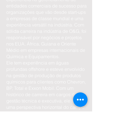
entidades comerciais de sucesso para
organizações que vão desde start-ups
a empresas de classe mundial e uma
experiência versátil na indústria. Com
sólida carreira na indústria de O&G, foi
responsável por negócios e projetos
nos EUA, África, Guiana e Oriente
Médio em empresas internacionais de
Química e Equipamentos.
Ele tem experiência em águas
profundas offshore e esteve envolvido
na gestão de produção de produtos
químicos para clientes como Chevron,
BP, Total e Exxon Mobil. Com um
histórico de carreira em cargos de
gestão técnica e executiva, ele tem
uma perspectiva horizontal do campo
petrolífero e da indústria de energia.
Paulo possui um Certificado de Gestão
Global do INSEAD e tem atuado como