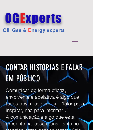
OG
E
xperts
Oil, Gas &
E
nergy experts
CONTAR HISTÓRIAS E FALAR
EM PÚBLICO
Comunicar de forma eficaz,
envolvente e apelativa é algo que
todos devemos almejar - "falar para
inspirar, não para informar".
A comunicação é algo que está
presente nanossa rotina, tanto no