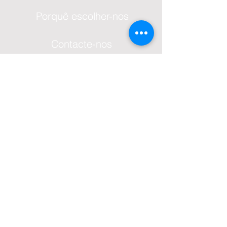
Porquê escolher-nos
Contacte-nos
Sobre nós
ESCRITÓRIOS
Algarve - PORTUGAL
Telefone: +351 966 025 625
Porto - PORTUGAL
Telefone: +351 919 374 842
Londres - INGLATERRA
Telefone:
+44 7 747 114 251
WhatsApp:
+351 961 244 515