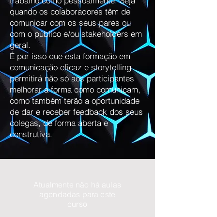
trabalho como pessoalmente. Seja
quando os colaboradores têm de
comunicar com os seus pares ou
com o público e/ou stakeholders em
geral.
É por isso que esta formação em
comunicação eficaz e storytelling
permitirá não só aos participantes
melhorar a forma como comunicam,
como também terão a oportunidade
de dar e receber feedback dos seus
colegas, de forma aberta e
construtiva.
Atualmente não há aulas
agendadas para este
curso