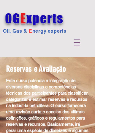
OG
E
xperts
Oil, Gas &
E
nergy experts
Reservas e Avaliação
Este curso potencia a integração de
diversas disciplinas e competências
técnicas dos participantes para classificar,
categorizar e estimar reservas e recursos
na indústria petrolífera. O curso fornecerá
uma revisão curta e concisa das últimas
definições, gráficos e regulamentos para
reservas e recursos. Basicamente, irá
gerar uma espécie de diretrizes e algumas