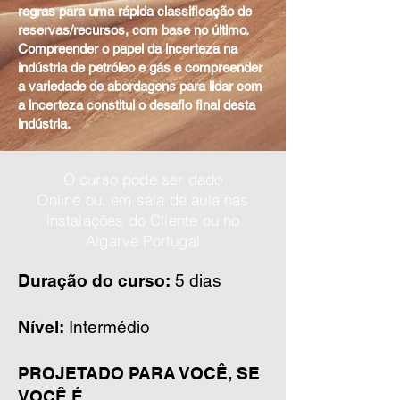
regras para uma rápida classificação de
reservas/recursos, com base no último.
Compreender o papel da incerteza na
indústria de petróleo e gás e compreender
a variedade de abordagens para lidar com
a incerteza constitui o desafio final desta
indústria.
O curso pode ser dado
Online ou, em sala de aula nas
instalações do Cliente ou no
Algarve Portugal
Duração do curso:
5 dias
Nível:
Intermédio
PROJETADO PARA VOCÊ, SE
VOCÊ É...