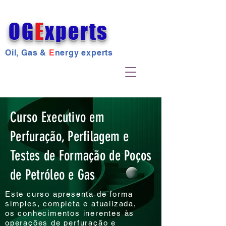
OG
E
xperts
Oil, Gas &
E
nergy experts
Curso Executivo em
Perfuração, Perfilagem e
Testes de Formação de Poços
de Petróleo e Gas
Este curso apresenta de forma
simples, completa e atualizada,
os conhecimentos inerentes às
operações de perfuração e