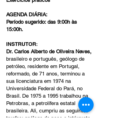
Exercícios práticos
AGENDA DIÁRIA:
Período sugerido: das 9:00h às
15:00h.
INSTRUTOR:
Dr. Carlos Alberto de Oliveira Neves,
brasileiro e português, geólogo de
petróleo, residente em Portugal,
reformado, de 71 anos, terminou a
sua licenciatura em 1974 na
Universidade Federal do Pará, no
Brasil. De 1975 a 1995 trabalhou na
Petrobras, a petrolífera estatal
brasileira. Ali, cumpriu as seguintes
tarefas: geólogo de poço e intérprete
de bacias sedimentares. De 1985 a
1987 obteve o título de Mestrado em