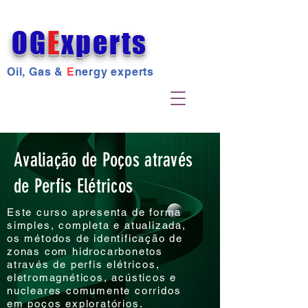
OG
E
xperts
Oil, Gas &
E
nergy experts
Avaliação de Poços através
de Perfis Elétricos
Este curso apresenta de forma
simples, completa e atualizada,
os métodos de identificação de
zonas com hidrocarbonetos
através de perfis elétricos,
eletromagnéticos, acústicos e
nucleares comumente corridos
em poços exploratórios.