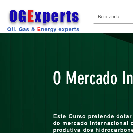
OG
E
xperts
Bem vindo
Oil, Gas &
E
nergy experts
O Mercado In
Este Curso pretende dotar
do mercado internacional d
produtiva dos hidrocarbon