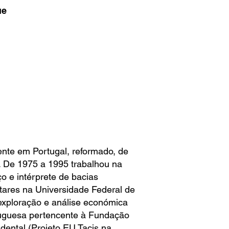
ue
dente em Portugal, reformado, de
l. De 1975 a 1995 trabalhou na
oço e intérprete de bacias
tares na Universidade Federal de
 exploração e análise económica
tuguesa pertencente à Fundação
dental (Projeto EU Tacis na