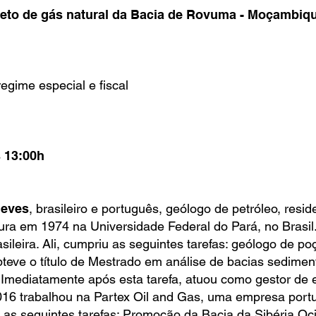
eto de gás natural da Bacia de Rovuma - Moçambiq
gime especial e fiscal
s 13:00h
Neves
, brasileiro e português, geólogo de petróleo, resi
tura em 1974 na Universidade Federal do Pará, no Brasi
rasileira. Ali, cumpriu as seguintes tarefas: geólogo de p
teve o título de Mestrado em análise de bacias sedimen
. Imediatamente após esta tarefa, atuou como gestor de
016 trabalhou na Partex Oil and Gas, uma empresa por
 as seguintes tarefas: Promoção da Bacia da Sibéria Oci