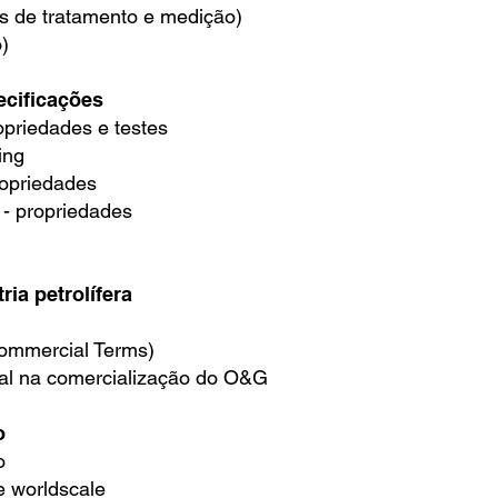
s de tratamento e medição)
)
ecificações
opriedades e testes
ing
ropriedades
 - propriedades
ia petrolífera
ommercial Terms)
nal na comercialização do O&G
o
o
 e worldscale