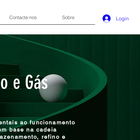
Contacte-nos
Sobre
Login
eo e Gás
entais ao funcionamento
com base na cadeia
azenamento, refino e