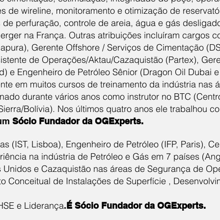
s de wireline, monitoramento e otimização de reservatór
 de perfuração, controle de areia, água e gás desligad
erger na França. Outras atribuições incluíram cargos 
apura), Gerente Offshore / Serviços de Cimentação (DS/
sistente de Operações/Aktau/Cazaquistão (Partex), Gere
 e Engenheiro de Petróleo Sênior (Dragon Oil Dubai e
ente em muitos cursos de treinamento da indústria nas 
nado durante vários anos como instrutor no BTC (Centr
ierra/Bolívia). Nos últimos quatro anos ele trabalhou 
 um
Sócio Fundador da OGExperts.
s (IST, Lisboa), Engenheiro de Petróleo (IFP, Paris), C
iência na indústria de Petróleo e Gás em 7 países (Ango
es Unidos e Cazaquistão nas áreas de Segurança de Op
o Conceitual de Instalações de Superfície , Desenvolv
 HSE e Liderança
.
É Sócio Fundador da OGExperts.