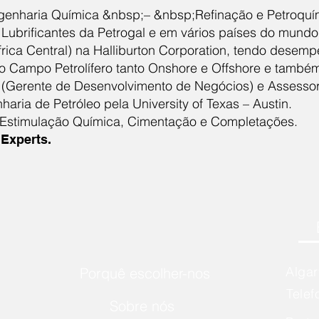
enharia Química &nbsp;– &nbsp;Refinação e Petroquím
e Lubrificantes da Petrogal e em vários países do mundo 
frica Central) na Halliburton Corporation, tendo dese
do Campo Petrolífero tanto Onshore e Offshore e tamb
(Gerente de Desenvolvimento de Negócios) e Assesso
ria de Petróleo pela University of Texas – Austin.
, Estimulação Química, Cimentação e Completações.
Experts.
Alga
Porquê escolher-nos
Telef
Sobre nós