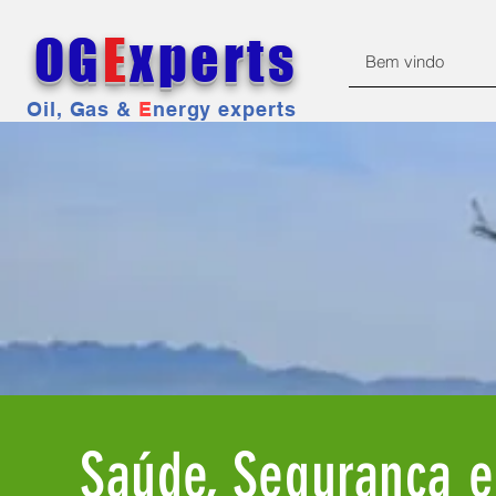
OG
E
xperts
Bem vindo
Oil, Gas &
E
nergy experts
Saúde, Segurança e