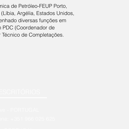
ica de Petróleo-FEUP Porto,
(Líbia, Argélia, Estados Unidos,
mpenhado diversas funções em
ém PDC (Coordenador de
r Técnico de Completações.
ESCRITÓRIOS
rve - PORTUGAL
one: +351 966 025 625