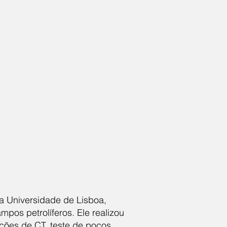
a Universidade de Lisboa,
pos petrolíferos. Ele realizou
ções de CT, teste de poços,