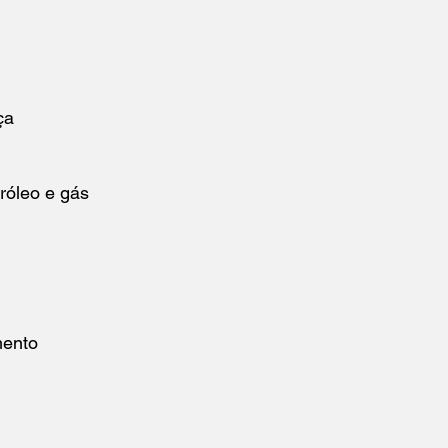
ça
róleo e gás
mento