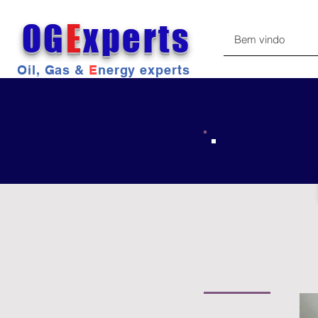
OG
E
xperts
Bem vindo
Oil, Gas &
E
nergy experts