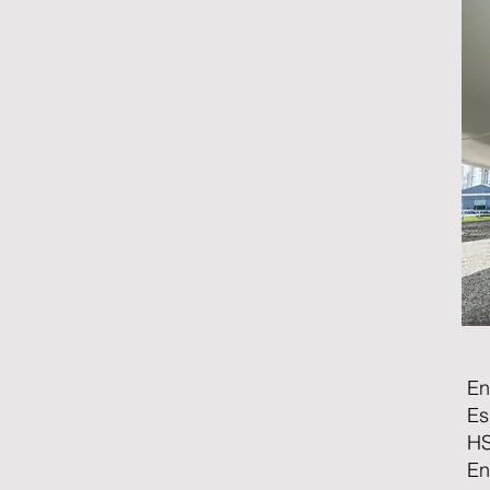
En
Es
HS
En