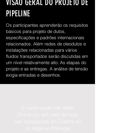
VISÃO GERAL DO PROJETO DE
PIPELINE
Os participantes aprenderão os requisitos
básicos para projeto de dutos,
especificações e padrões internacionais
relacionados. Além redes de oleodutos e
instalações relacionadas para vários
fluidos transportados serão discutidas em
um nível relativamente alto. As etapas do
projeto e as entregas. A análise de tensão
exigia entradas e desenhos.
O curso pode ser dado
Online ou, em sala de aula
nas instalações do Cliente ou
no Algarve Portugal