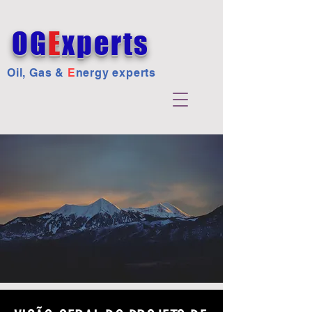
OG
E
xperts
Oil, Gas &
E
nergy experts