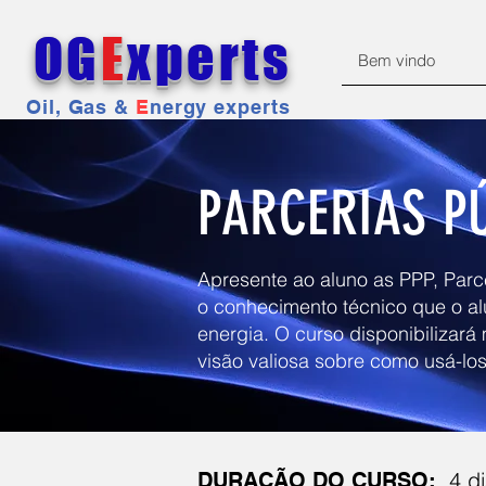
OG
E
xperts
Bem vindo
Oil, Gas &
E
nergy experts
PARCERIAS P
Apresente ao aluno as PPP, Parc
o conhecimento técnico que o alu
energia. O curso disponibiliza
visão valiosa sobre como usá-lo
4 d
DURAÇÃO DO CURSO: