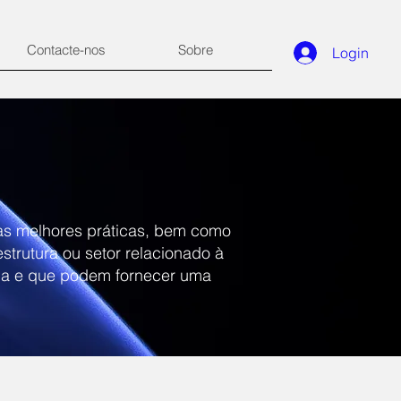
Contacte-nos
Sobre
Login
 as melhores práticas, bem como
strutura ou setor relacionado à
cia e que podem fornecer uma