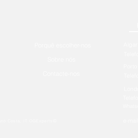
Alga
Porquê escolher-nos
Telef
Sobre nós
Port
Contacte-nos
Telef
Lond
Telef
Whats
e-mai
©
ano Costa, IT OGExperts