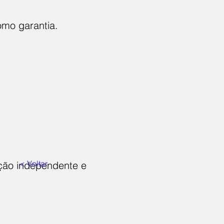
omo garantia.
< Voltar
ação independente e