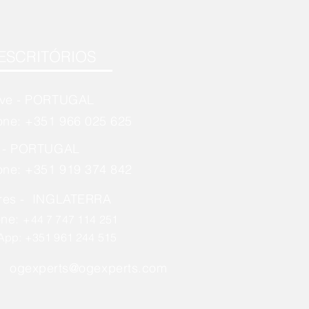
ESCRITÓRIOS
rve - PORTUGAL
one: +351 966 025 625
o - PORTUGAL
one: +351 919 374 842
res - INGLATERRA
one:
+44 7 747 114 251
App: +351 961 244 515
ogexperts@ogexperts.com
l