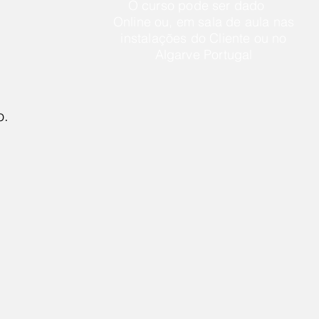
O curso pode ser dado
Online ou, em sala de aula nas
instalações do Cliente ou no
Algarve Portugal
o.